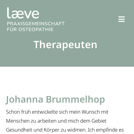
Zum
Inhalt
springen
Togg
Navi
Therapeuten
Osteopathie
Behandlung
Therapeuten
Johanna Brummelhop
Praxis
Schon früh entwickelte sich mein Wunsch mit
FAQ
Menschen zu arbeiten und mich dem Gebiet
Gesundheit und Körper zu widmen. Ich empfinde es